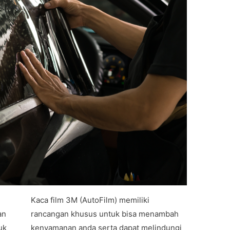
Kaca film 3M (AutoFilm) memiliki
an
rancangan khusus untuk bisa menambah
uk
kenyamanan anda serta dapat melindungi