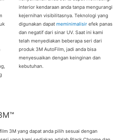
interior kendaraan anda tanpa mengurangi
m
kejernihan visibilitasnya. Teknologi yang
tuk
digunakan dapat
meminimalisir
efek panas
dan negatif dari sinar UV. Saat ini kami
telah menyediakan beberapa seri dari
a
produk 3M AutoFilm, jadi anda bisa
menyesuaikan dengan keinginan dan
ng,
kebutuhan.
g
 3M™
ilm 3M yang dapat anda pilih sesuai dengan
 seri yang kami sediakan adalah Black Chrome dan