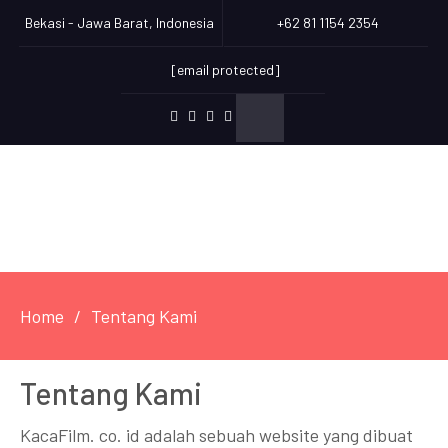
Bekasi - Jawa Barat, Indonesia
+62 81 1154 2354
[email protected]
facebook
twitter
youtube
StikerKaca.id
Home
Tentang Kami
Tentang Kami
KacaFilm. co. id adalah sebuah website yang dibuat