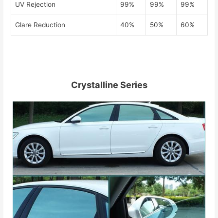
UV Rejection
99%
99%
99%
Glare Reduction
40%
50%
60%
Crystalline Series