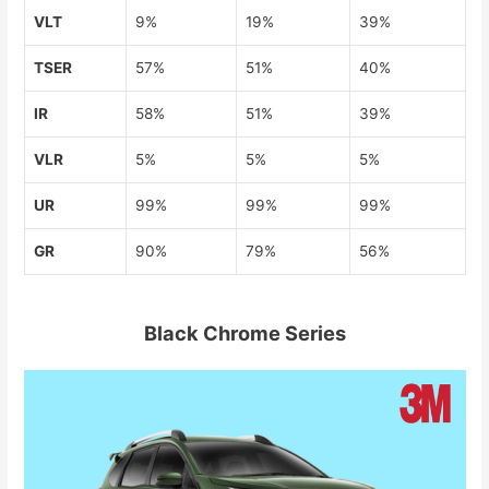
VLT
9%
19%
39%
TSER
57%
51%
40%
IR
58%
51%
39%
VLR
5%
5%
5%
UR
99%
99%
99%
GR
90%
79%
56%
Black Chrome Series