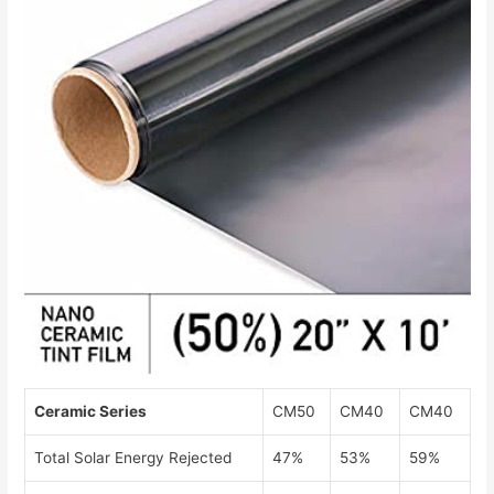
Ceramic Series
CM50
CM40
CM40
Total Solar Energy Rejected
47%
53%
59%