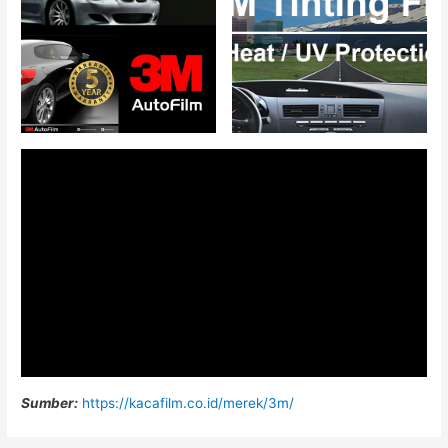
Sumber:
https://kacafilm.co.id/merek/3m/