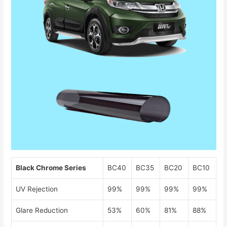
Black Chrome Series
BC40
BC35
BC20
BC10
UV Rejection
99%
99%
99%
99%
Glare Reduction
53%
60%
81%
88%