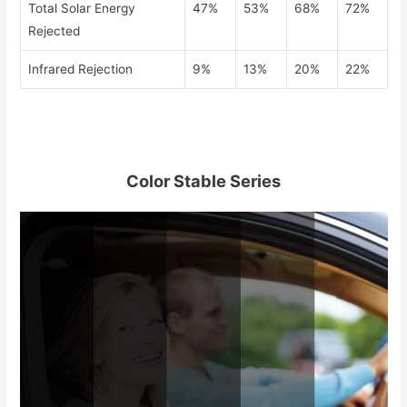
Total Solar Energy
47%
53%
68%
72%
Rejected
Infrared Rejection
9%
13%
20%
22%
Color Stable Series