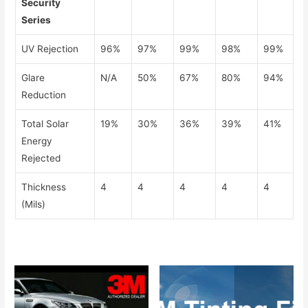
Security
Series
UV Rejection
96%
97%
99%
98%
99%
Glare
N/A
50%
67%
80%
94%
Reduction
Total Solar
19%
30%
36%
39%
41%
Energy
Rejected
Thickness
4
4
4
4
4
(Mils)