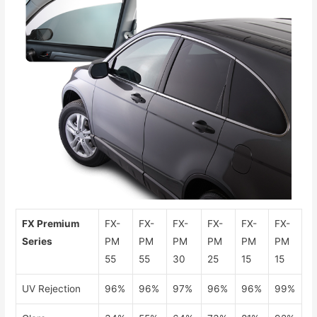
FX Premium
FX-
FX-
FX-
FX-
FX-
FX-
Series
PM
PM
PM
PM
PM
PM
55
55
30
25
15
15
UV Rejection
96%
96%
97%
96%
96%
99%