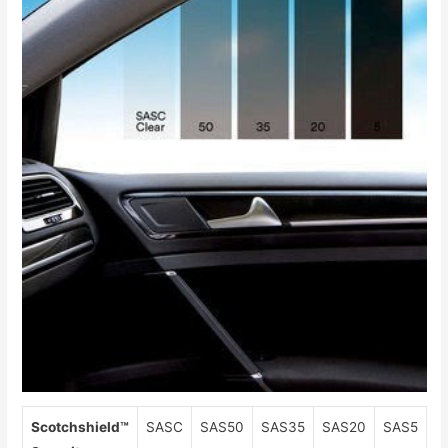
Scotchshield™
SASC
SAS50
SAS35
SAS20
SAS5