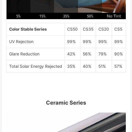
Color Stable Series
CS50
CS35
CS20
CS5
UV Rejection
99%
99%
99%
99%
Glare Reduction
42%
56%
79%
90%
Total Solar Energy Rejected
35%
40%
51%
57%
Ceramic Series