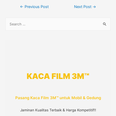
Post
←
Previous Post
Next Post
→
navigation
S
e
a
r
c
h
f
o
KACA FILM 3M™
r
:
Pasang Kaca Film 3M™ untuk Mobil & Gedung
Jaminan Kualitas Terbaik & Harga Kompetitif!!