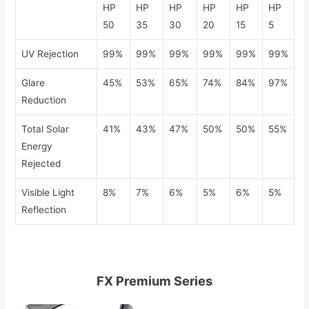
HP
HP
HP
HP
HP
HP
50
35
30
20
15
5
UV Rejection
99%
99%
99%
99%
99%
99%
Glare
45%
53%
65%
74%
84%
97%
Reduction
Total Solar
41%
43%
47%
50%
50%
55%
Energy
Rejected
Visible Light
8%
7%
6%
5%
6%
5%
Reflection
FX Premium Series