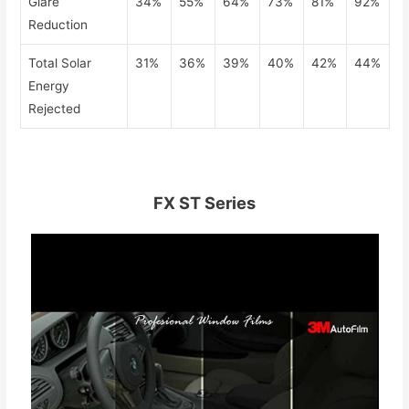
Glare
34%
55%
64%
73%
81%
92%
Reduction
Total Solar
31%
36%
39%
40%
42%
44%
Energy
Rejected
FX ST Series