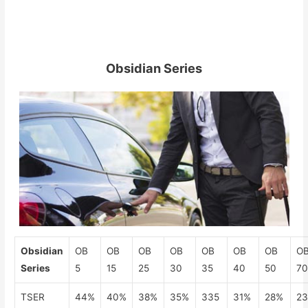
Obsidian Series
Obsidian
OB
OB
OB
OB
OB
OB
OB
O
Series
5
15
25
30
35
40
50
7
TSER
44%
40%
38%
35%
335
31%
28%
2