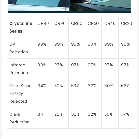
Crystalline
CR90
CR90
CR60
CR50
CR40
CR20
Series
UV
99%
99%
99%
99%
99%
99%
Rejection
Infrared
90%
97%
97%
97%
97%
97%
Rejection
Total Solar
34%
50%
53%
32%
60%
62%
Energy
Rejected
Glare
3%
22%
32%
32%
55%
77%
Reduction