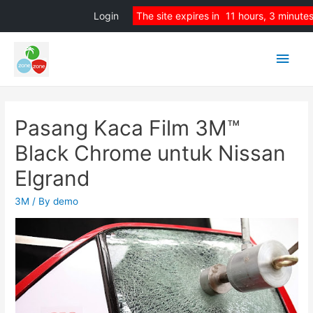
Login
The site expires in
11 hours, 3 minute
Main
Men
Pasang Kaca Film 3M™
Black Chrome untuk Nissan
Elgrand
3M
/ By
demo