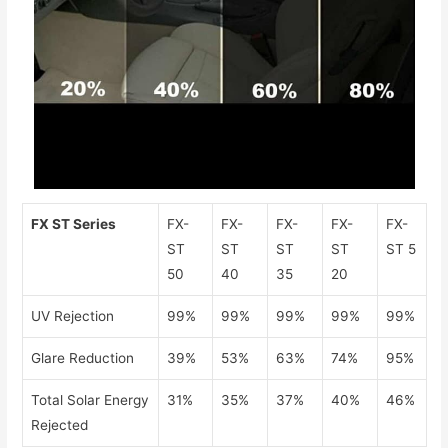
FX ST Series
FX-
FX-
FX-
FX-
FX-
ST
ST
ST
ST
ST 5
50
40
35
20
UV Rejection
99%
99%
99%
99%
99%
Glare Reduction
39%
53%
63%
74%
95%
Total Solar Energy
31%
35%
37%
40%
46%
Rejected