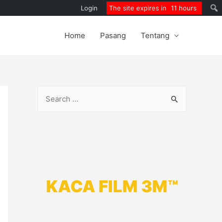
Login
The site expires in
11 hours
Home
Pasang
Tentang
S
e
a
r
c
h
KACA FILM 3M™
f
o
r