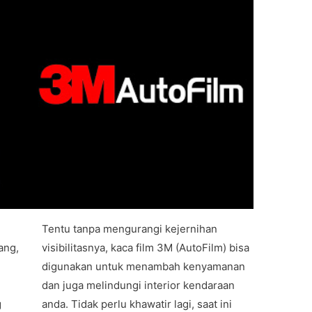
Tentu tanpa mengurangi kejernihan
ang,
visibilitasnya, kaca film 3M (AutoFilm) bisa
digunakan untuk menambah kenyamanan
n
dan juga melindungi interior kendaraan
g
anda. Tidak perlu khawatir lagi, saat ini