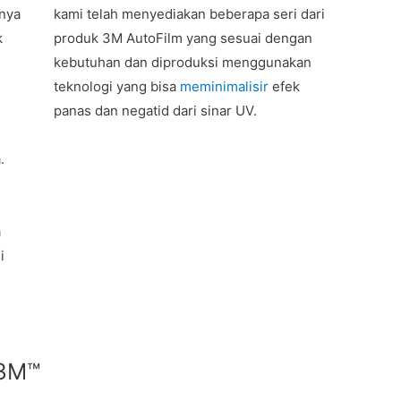
anya
kami telah menyediakan beberapa seri dari
k
produk 3M AutoFilm yang sesuai dengan
kebutuhan dan diproduksi menggunakan
i
teknologi yang bisa
meminimalisir
efek
panas dan negatid dari sinar UV.
.
a
i
 3M™