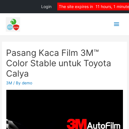
Login
The site expires in
11 hours, 1 minut
Main
Men
Pasang Kaca Film 3M™
Color Stable untuk Toyota
Calya
3M
/ By
demo