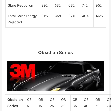
Glare Reduction
39%
53%
63%
74%
95%
Total Solar Energy
31%
35%
37%
40%
46%
Rejected
Obsidian Series
Obsidian
OB
OB
OB
OB
OB
OB
OB
O
Series
5
15
25
30
35
40
50
7