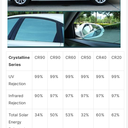
Crystalline
CR90
CR90
CR60
CR50
CR40
CR20
Series
UV
99%
99%
99%
99%
99%
99%
Rejection
Infrared
90%
97%
97%
97%
97%
97%
Rejection
Total Solar
34%
50%
53%
32%
60%
62%
Energy