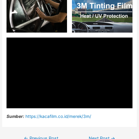
Sumber:
https://kacafilm.co.id/merek/3m/
Post
←
Previous Post
Next Post
→