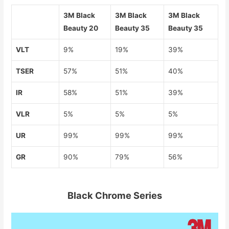
3M Black
3M Black
3M Black
Beauty 20
Beauty 35
Beauty 35
VLT
9%
19%
39%
TSER
57%
51%
40%
IR
58%
51%
39%
VLR
5%
5%
5%
UR
99%
99%
99%
GR
90%
79%
56%
Black Chrome Series