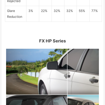
Rejected
Glare
3%
22%
32%
32%
55%
77%
Reduction
FX HP Series