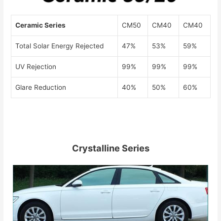
Ceramic Series
CM50
CM40
CM40
Total Solar Energy Rejected
47%
53%
59%
UV Rejection
99%
99%
99%
Glare Reduction
40%
50%
60%
Crystalline Series