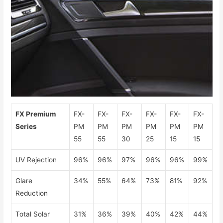
FX Premium
FX-
FX-
FX-
FX-
FX-
FX-
Series
PM
PM
PM
PM
PM
PM
55
55
30
25
15
15
UV Rejection
96%
96%
97%
96%
96%
99%
Glare
34%
55%
64%
73%
81%
92%
Reduction
Total Solar
31%
36%
39%
40%
42%
44%