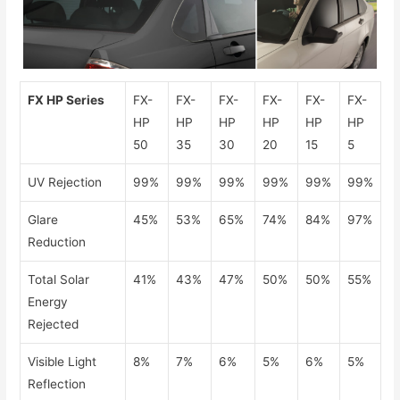
FX HP Series
FX-
FX-
FX-
FX-
FX-
FX-
HP
HP
HP
HP
HP
HP
50
35
30
20
15
5
UV Rejection
99%
99%
99%
99%
99%
99%
Glare
45%
53%
65%
74%
84%
97%
Reduction
Total Solar
41%
43%
47%
50%
50%
55%
Energy
Rejected
Visible Light
8%
7%
6%
5%
6%
5%
Reflection