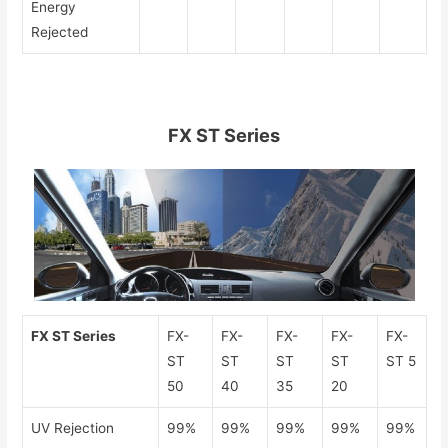
Energy
Rejected
FX ST Series
FX ST Series
FX-
FX-
FX-
FX-
FX-
ST
ST
ST
ST
ST 5
50
40
35
20
UV Rejection
99%
99%
99%
99%
99%