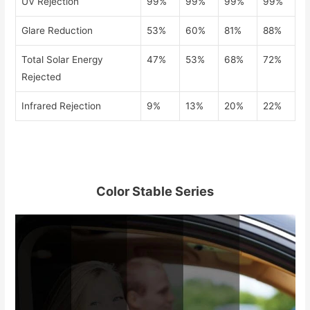
UV Rejection
99%
99%
99%
99%
Glare Reduction
53%
60%
81%
88%
Total Solar Energy
47%
53%
68%
72%
Rejected
Infrared Rejection
9%
13%
20%
22%
Color Stable Series