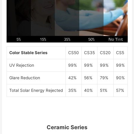
Color Stable Series
CS50
CS35
CS20
CS5
UV Rejection
99%
99%
99%
99%
Glare Reduction
42%
56%
79%
90%
Total Solar Energy Rejected
35%
40%
51%
57%
Ceramic Series