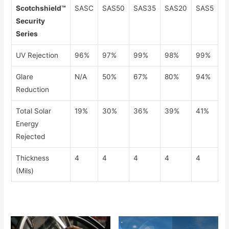
Scotchshield™
SASC
SAS50
SAS35
SAS20
SAS5
Security
Series
UV Rejection
96%
97%
99%
98%
99%
Glare
N/A
50%
67%
80%
94%
Reduction
Total Solar
19%
30%
36%
39%
41%
Energy
Rejected
Thickness
4
4
4
4
4
(Mils)