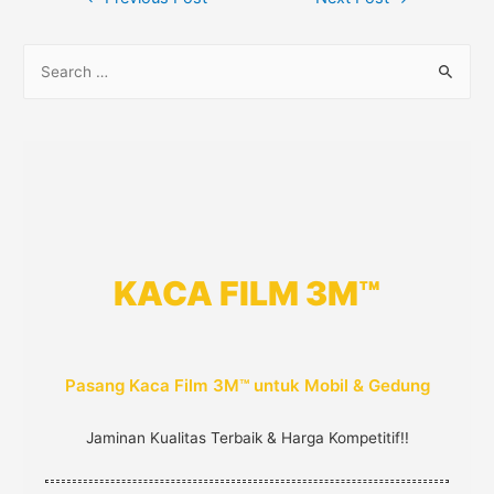
navigation
S
e
a
r
c
h
f
o
KACA FILM 3M™
r
:
Pasang Kaca Film 3M™ untuk Mobil & Gedung
Jaminan Kualitas Terbaik & Harga Kompetitif!!