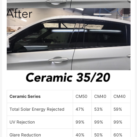
Ceramic Series
CM50
CM40
CM40
Total Solar Energy Rejected
47%
53%
59%
UV Rejection
99%
99%
99%
Glare Reduction
40%
50%
60%