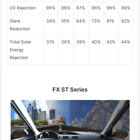
UV Rejection
96%
96%
97%
96%
96%
99%
Glare
34%
55%
64%
73%
81%
92%
Reduction
Total Solar
31%
36%
39%
40%
42%
44%
Energy
Rejected
FX ST Series