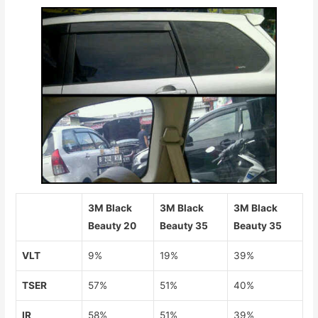
3M Black
3M Black
3M Black
Beauty 20
Beauty 35
Beauty 35
VLT
9%
19%
39%
TSER
57%
51%
40%
IR
58%
51%
39%