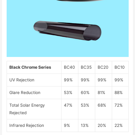
Black Chrome Series
BC40
BC35
BC20
BC10
UV Rejection
99%
99%
99%
99%
Glare Reduction
53%
60%
81%
88%
Total Solar Energy
47%
53%
68%
72%
Rejected
Infrared Rejection
9%
13%
20%
22%