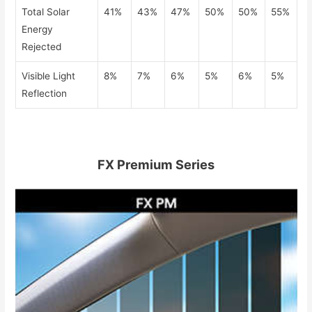
Total Solar
41%
43%
47%
50%
50%
55%
Energy
Rejected
Visible Light
8%
7%
6%
5%
6%
5%
Reflection
FX Premium Series