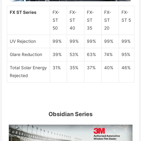
FX ST Series
FX-
FX-
FX-
FX-
FX-
ST
ST
ST
ST
ST 5
50
40
35
20
UV Rejection
99%
99%
99%
99%
99%
Glare Reduction
39%
53%
63%
74%
95%
Total Solar Energy
31%
35%
37%
40%
46%
Rejected
Obsidian Series