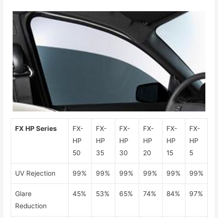
FX HP Series
FX-
FX-
FX-
FX-
FX-
FX-
HP
HP
HP
HP
HP
HP
50
35
30
20
15
5
UV Rejection
99%
99%
99%
99%
99%
99%
Glare
45%
53%
65%
74%
84%
97%
Reduction