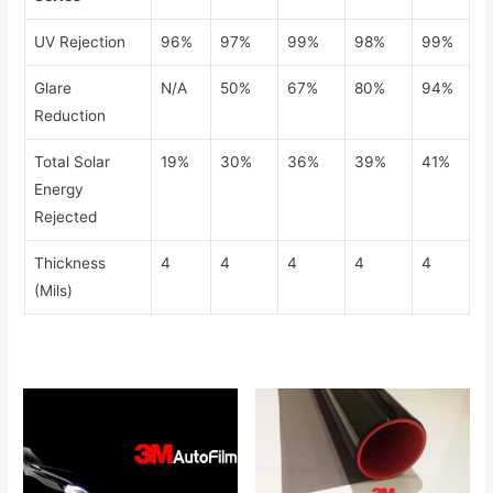
UV Rejection
96%
97%
99%
98%
99%
Glare
N/A
50%
67%
80%
94%
Reduction
Total Solar
19%
30%
36%
39%
41%
Energy
Rejected
Thickness
4
4
4
4
4
(Mils)