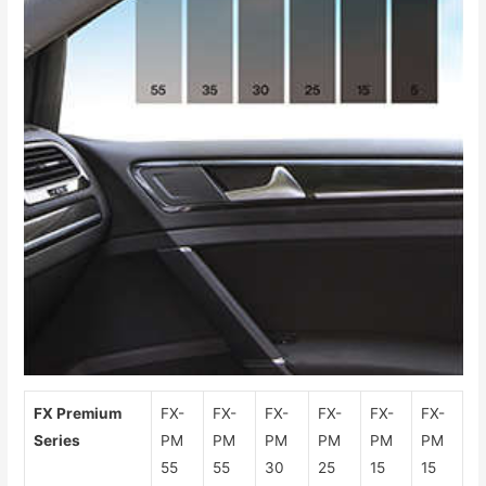
FX Premium
FX-
FX-
FX-
FX-
FX-
FX-
Series
PM
PM
PM
PM
PM
PM
55
55
30
25
15
15