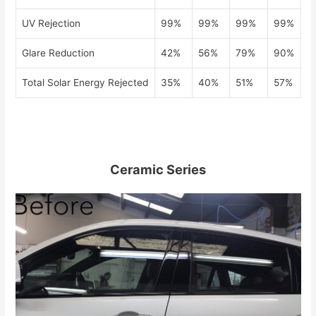
UV Rejection
99%
99%
99%
99%
Glare Reduction
42%
56%
79%
90%
Total Solar Energy Rejected
35%
40%
51%
57%
Ceramic Series