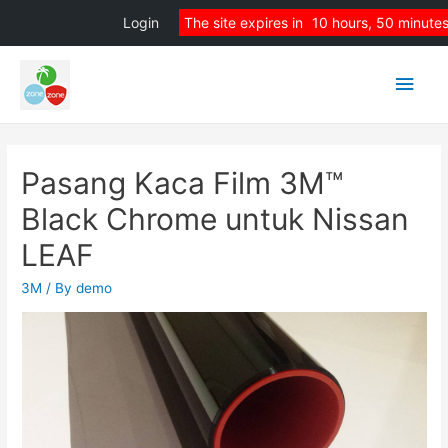
Login
The site expires in
10 hours, 50 minute
Main
Men
Pasang Kaca Film 3M™
Black Chrome untuk Nissan
LEAF
3M
/ By
demo