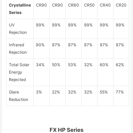
Crystalline
CR90
CR90
CR60
CR50
CR40
CR20
Series
UV
99%
99%
99%
99%
99%
99%
Rejection
Infrared
90%
97%
97%
97%
97%
97%
Rejection
Total Solar
34%
50%
53%
32%
60%
62%
Energy
Rejected
Glare
3%
22%
32%
32%
55%
77%
Reduction
FX HP Series