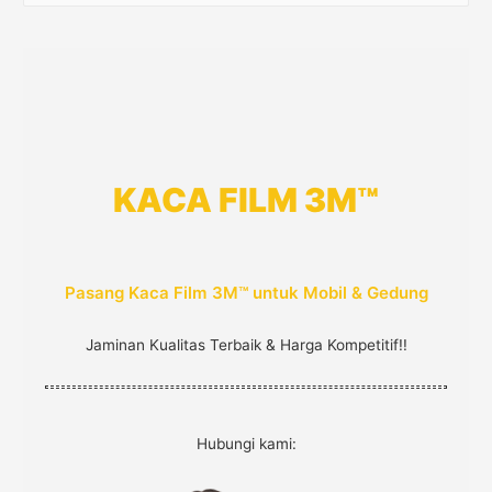
a
r
c
h
f
o
KACA FILM 3M™
r
:
Pasang Kaca Film 3M™ untuk Mobil & Gedung
Jaminan Kualitas Terbaik & Harga Kompetitif!!
Hubungi kami: