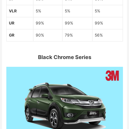
VLR
5%
5%
5%
UR
99%
99%
99%
GR
90%
79%
56%
Black Chrome Series