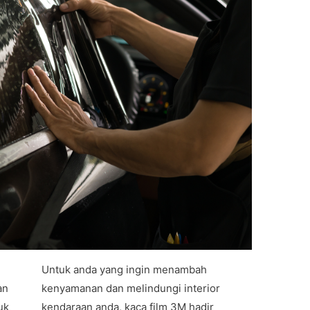
Untuk anda yang ingin menambah
an
kenyamanan dan melindungi interior
uk
kendaraan anda, kaca film 3M hadir